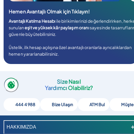
Hemen Avantajlı Olmak için Tıklayın!
Avantajlı Katılma Hesabı
ile birikimlerinizi değerlendirirken, her
sunulan
eşit ve yüksek kâr paylaşım oranı
sayesinde tasarrufların
güvenle büyütebilirsiniz.
Üstelik, ilk hesap açılışına özel avantajlı oranlarla ayrıcalıklardan
hemen yararlanabilirsiniz.
Size Nasıl
Yardımcı Olabiliriz?
444 4 988
Bize Ulaşın
ATM Bul
Müşte
HAKKIMIZDA