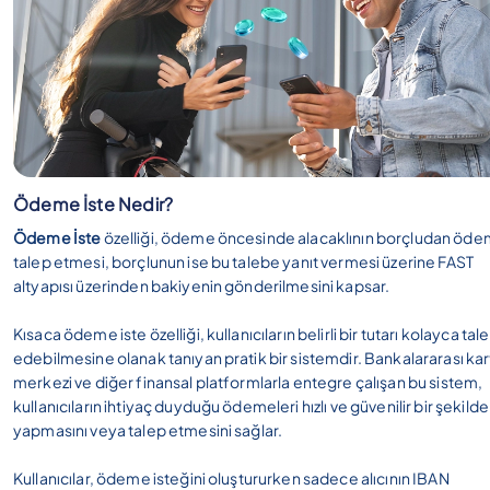
Ödeme İste Nedir?
Ödeme İste
özelliği, ödeme öncesinde alacaklının borçludan öd
talep etmesi, borçlunun ise bu talebe yanıt vermesi üzerine FAST
altyapısı üzerinden bakiyenin gönderilmesini kapsar.
Kısaca ödeme iste özelliği, kullanıcıların belirli bir tutarı kolayca tal
edebilmesine olanak tanıyan pratik bir sistemdir. Bankalararası kar
merkezi ve diğer finansal platformlarla entegre çalışan bu sistem,
kullanıcıların ihtiyaç duyduğu ödemeleri hızlı ve güvenilir bir şekilde
yapmasını veya talep etmesini sağlar.
Kullanıcılar, ödeme isteğini oluştururken sadece alıcının IBAN