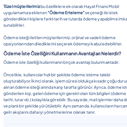
Tüzel müşterilerimiz
bu özelliklere ek olarak Hayat Finans Mobil
uygulamamıza eklenen
“Ödeme Erteleme”
seçeneği ile istek
gönderdikleri kişilere farklı tarih ve tutarda ödeme yapabilme imk
sunabilirler.
Ödeme isteği iletilen müşterilerimiz, orijinal ve vadeli ödeme
opsiyonlarından dilediklerini seçerek ödemeyi kabul edebilirler.
Ödeme İste Özelliğini Kullanmanın Avantajları Nelerdir?
Ödeme iste özelliği kullanmanın birçok avantajı bulunmaktadır.
Öncelikle, kullanıcılar hızlı bir şekilde ödeme isteme talebi
oluşturabiliyor.İkinci olarak, işlem süresi oldukça kısadır çoğu dur
alınan ödeme isteği anında karşı tarafta görünür. Ayrıca, ödeme is
gönderilen kişi, gelen ödeme için gerekli olan tüm bilgileri (ödeme
tarihi, tutar vb.) kolaylıkla görebilir. Bu sayede, mali işlemler daha d
ve planlı bir şekilde yürütülebilir. Aynı zamanda, kullanıcıların harc
gelir akışlarını daha iyi yönetmelerine olanak tanır.