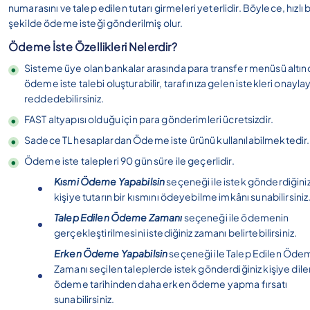
numarasını ve talep edilen tutarı girmeleri yeterlidir. Böylece, hızlı b
şekilde ödeme isteği gönderilmiş olur.
Ödeme İste Özellikleri Nelerdir?
Sisteme üye olan bankalar arasında para transfer menüsü altın
ödeme iste talebi oluşturabilir, tarafınıza gelen istekleri onayla
reddedebilirsiniz.
FAST altyapısı olduğu için para gönderimleri ücretsizdir.
Sadece TL hesaplardan Ödeme iste ürünü kullanılabilmektedir.
Ödeme iste talepleri 90 gün süre ile geçerlidir.
Kısmi Ödeme Yapabilsin
seçeneği ile istek gönderdiğini
kişiye tutarın bir kısmını ödeyebilme imkânı sunabilirsiniz
Talep Edilen Ödeme Zamanı
seçeneği ile ödemenin
gerçekleştirilmesini istediğiniz zamanı belirtebilirsiniz.
Erken Ödeme Yapabilsin
seçeneği ile Talep Edilen Öde
Zamanı seçilen taleplerde istek gönderdiğiniz kişiye dile
ödeme tarihinden daha erken ödeme yapma fırsatı
sunabilirsiniz.