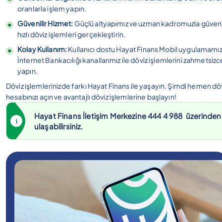
oranlarla işlem yapın.
Güvenilir Hizmet:
Güçlü altyapımız ve uzman kadromuzla güvenil
hızlı döviz işlemleri gerçekleştirin.
Kolay Kullanım:
Kullanıcı dostu Hayat Finans Mobil uygulamamız
İnternet Bankacılığı kanallarımız ile döviz işlemlerini zahmetsizc
yapın.
Döviz işlemlerinizde farkı Hayat Finans ile yaşayın. Şimdi hemen dö
hesabınızı açın ve avantajlı döviz işlemlerine başlayın!
Hayat Finans İletişim Merkezine
444 4 988
üzerinden
ulaşabilirsiniz.