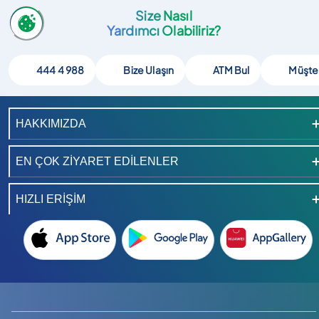
Size Nasıl
Yardımcı Olabiliriz?
444 4 988
Bize Ulaşın
ATM Bul
Müşte
HAKKIMIZDA
EN ÇOK ZİYARET EDİLENLER
HIZLI ERİŞİM
Instagram hesabimizi ac
TikTok hesabimizi ac
LinkedIn hesabimizi ac
YouTube kanalimizi ac
X hesabimizi ac
Facebook hesabimizi ac