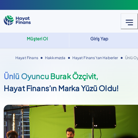
Müşteri Ol
Giriş Yap
Hayat Finans
Hakkımızda
Hayat Finans'tan Haberler
Ünlü Oy
Ünlü Oyuncu Burak Özçivit,
Hayat Finans’ın Marka Yüzü Oldu!