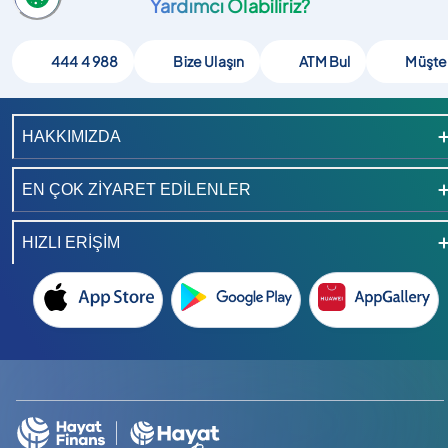
Yardımcı Olabiliriz?
444 4 988
Bize Ulaşın
ATM Bul
Müşte
HAKKIMIZDA
EN ÇOK ZİYARET EDİLENLER
HIZLI ERİŞİM
Instagram hesabimizi ac
TikTok hesabimizi ac
LinkedIn hesabimizi ac
YouTube kanalimizi ac
X hesabimizi ac
Facebook hesabimizi ac