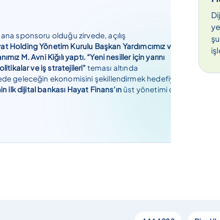
Di
ye
 ana sponsoru olduğu zirvede, açılış
şu
at Holding Yönetim Kurulu Başkan Yardımcımız ve
iş
ımız M. Avni Kiğılı yaptı. “Yeni nesiller için yarını
itikalar ve iş stratejileri”
teması altında
ede geleceğin ekonomisini şekillendirmek hedefiyle
in ilk dijital bankası Hayat Finans’ın
üst yönetimi de