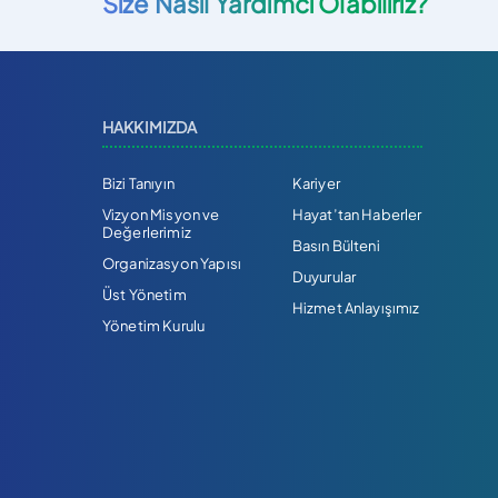
Size Nasıl Yardımcı Olabiliriz?
HAKKIMIZDA
Bizi Tanıyın
Kariyer
Vizyon Misyon ve
Hayat’tan Haberler
Değerlerimiz
Basın Bülteni
Organizasyon Yapısı
Duyurular
Üst Yönetim
Hizmet Anlayışımız
Yönetim Kurulu