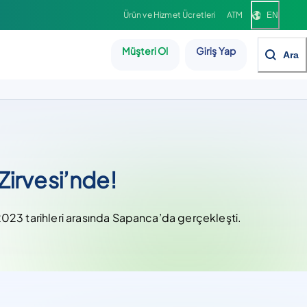
Ürün ve Hizmet Ücretleri
ATM
EN
Müşteri Ol
Giriş Yap
Ara
Zirvesi’nde!
 2023 tarihleri arasında Sapanca’da gerçekleşti.