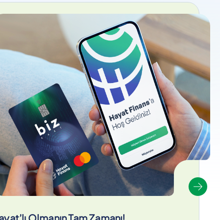
ayat’lı Olmanın Tam Zamanı!