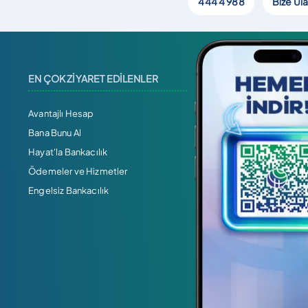
444 4 988
Bize Ula
EN ÇOK ZİYARET EDİLENLER
Avantajlı Hesap
Bana Bunu Al
Hayat'la Bankacılık
Ödemeler ve Hizmetler
Engelsiz Bankacılık