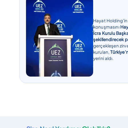
Hayat Holding’in
konuşmasını
Hay
İcra Kurulu Başkan
şekillendirecek pol
gerçekleşen zirv
kurulan,
Türkiye’n
yerini aldı.