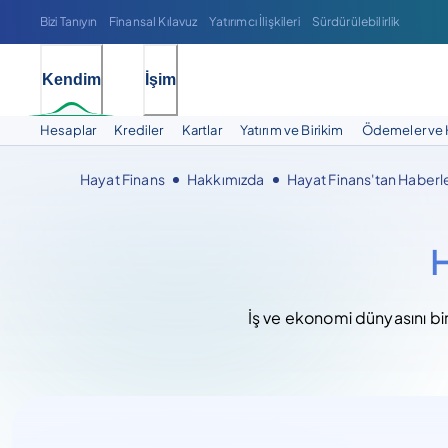
Bizi Tanıyın
Finansal Kılavuz
Yatırımcı İlişkileri
Sürdürülebilirlik
Kendim
İşim
Hesaplar
Krediler
Kartlar
Yatırım ve Birikim
Ödemeler ve 
Hayat Finans
Hakkımızda
Hayat Finans'tan Haberl
H
İş ve ekonomi dünyasını bi