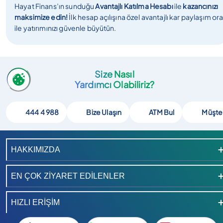
Hayat Finans’ın sunduğu
Avantajlı Katılma Hesabı
ile
kazancınızı
maksimize edin!
İlk hesap açılışına özel avantajlı kar paylaşım ora
ile yatırımınızı güvenle büyütün.
Size Nasıl
Yardımcı Olabiliriz?
444 4 988
Bize Ulaşın
ATM Bul
Müşte
HAKKIMIZDA
EN ÇOK ZİYARET EDİLENLER
HIZLI ERİŞİM