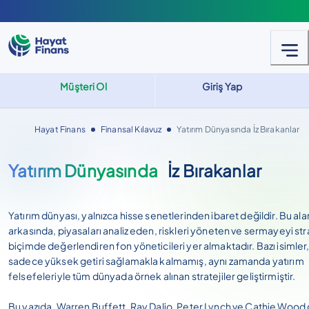
Müşteri Ol
Giriş Yap
Hayat Finans
Finansal Kılavuz
Yatırım Dünyasında İz Bırakanlar
Yatırım Dünyasında
İz Bırakanlar
Yatırım dünyası, yalnızca hisse senetlerinden ibaret değildir. Bu ala
arkasında, piyasaları analiz eden, riskleri yöneten ve sermayeyi str
biçimde değerlendiren fon yöneticileri yer almaktadır. Bazı isimler
sadece yüksek getiri sağlamakla kalmamış, aynı zamanda yatırım
felsefeleriyle tüm dünyada örnek alınan stratejiler geliştirmiştir.
Bu yazıda, Warren Buffett, Ray Dalio, Peter Lynch ve Cathie Wood 