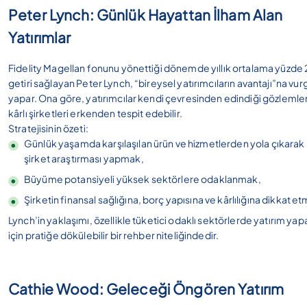
Peter Lynch: Günlük Hayattan İlham Alan
Yatırımlar
Fidelity Magellan fonunu yönettiği dönemde yıllık ortalama yüzde 
getiri sağlayan Peter Lynch, “bireysel yatırımcıların avantajı”na vur
yapar. Ona göre, yatırımcılar kendi çevresinden edindiği gözlemle
kârlı şirketleri erkenden tespit edebilir.
Stratejisinin özeti:
Günlük yaşamda karşılaşılan ürün ve hizmetlerden yola çıkarak
şirket araştırması yapmak,
Büyüme potansiyeli yüksek sektörlere odaklanmak,
Şirketin finansal sağlığına, borç yapısına ve kârlılığına dikkat e
Lynch’in yaklaşımı, özellikle tüketici odaklı sektörlerde yatırım yap
için pratiğe dökülebilir bir rehber niteliğindedir.
Cathie Wood: Geleceği Öngören Yatırım