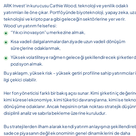
ARK Invest’in kurucusu Cathie Wood, teknoloji ve yenilik odaklı
yatırımları ile öne çıkar. Portföyünde biyoteknoloji, yapay zeka, uz
teknolojisi ve kripto para gibi geleceğin sektörlerine yer verir.
Wood’un yatırım felsefesi:
“Yıkıcı inovasyon”u merkezine almak,
Kısa vadeli dalgalanmalardan ziyade uzun vadeli dönüşüm
süreçlerine odaklanmak,
Yüksek volatiliteye rağmen geleceği şekillendirecek şirketler
pozisyon almak.
Bu yaklaşım, yüksek risk – yüksek getiri profiline sahip yatırımcılar 
ilgi çekici olabilir.
Her fon yöneticisi farklı bir bakış açısı sunar. Kimi şirketin iç değerin
kimi küresel ekonomiye, kimi tüketici davranışlarına, kimi ise tekno
dönüşüme odaklanır. Ancak hepsinin ortak noktası stratejik düşün
disiplinli analiz ve sabırla bekleme üzerine kuruludur.
Bu stratejilerden ilham alarak kendi yatırım anlayışınızı şekillendirebi
sadece piyasanın değil ekonominin genel dinamiklerini de daha