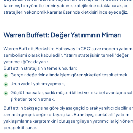
tanınmış fon yöneticilerinin yatırım stratejilerine odaklanarak, bu
stratejilerin ekonomik kararlar üzerindeki etkisini inceleyeceğiz.
Warren Buffett: Değer Yatırımının Mimarı
Warren Buffett, Berkshire Hathaway’in CEO’su ve modern yatırımc
sembol ismi olarak kabul edilir. Yatırım stratejisinin temeli “değer
yatırımcılığı”na dayanır.
Buffett’ın stratejisinin temel unsurları:
Gerçek değerinin altında işlem gören şirketleri tespit etmek,
Uzun vadeli yatırım yapmak,
Güçlü finansallar, sadık müşteri kitlesi ve rekabet avantajına sa
şirketleri tercih etmek.
Buffett’ın bakış açısına göre piyasa geçici olarak yanıltıcı olabilir, 
zamanla gerçek değer ortaya çıkar. Bu anlayış, spekülatif yatırım
yaklaşımlarına karşı temkinli duruş sergileyen yatırımcılar için öneml
perspektif sunar.