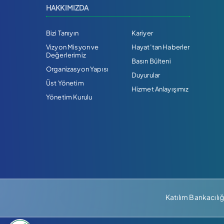
HAKKIMIZDA
Bizi Tanıyın
Kariyer
Vizyon Misyon ve
Hayat’tan Haberler
Değerlerimiz
Basın Bülteni
Organizasyon Yapısı
Duyurular
Üst Yönetim
Hizmet Anlayışımız
Yönetim Kurulu
Katılım Bankacılığ
Instagram hesabimizi ac
TikTok hesabimizi ac
LinkedIn hesabimizi ac
YouTube kanalimizi ac
X hesabimizi ac
Facebook hesabimizi ac