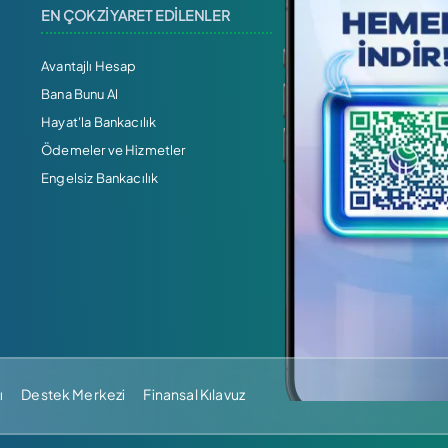
EN ÇOK ZİYARET EDİLENLER
Avantajlı Hesap
Bana Bunu Al
Hayat'la Bankacılık
Ödemeler ve Hizmetler
Engelsiz Bankacılık
ı
Destek Merkezi
Finansal Kılavuz