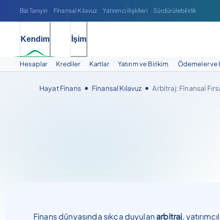
Bizi Tanıyın
Finansal Kılavuz
Yatırımcı İlişkileri
Sürdürülebilirlik
Kendim
İşim
Hesaplar
Krediler
Kartlar
Yatırım ve Birikim
Ödemeler ve 
Hayat Finans
Finansal Kılavuz
Arbitraj: Finansal Fırs
Finans dünyasında sıkça duyulan
arbitraj
, yatırımcı