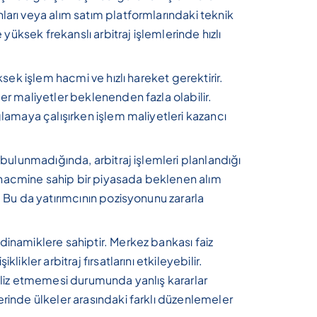
ları veya alım satım platformlarındaki teknik
e yüksek frekanslı arbitraj işlemlerinde hızlı
ksek işlem hacmi ve hızlı hareket gerektirir.
ğer maliyetler beklenenden fazla olabilir.
ğlamaya çalışırken işlem maliyetleri kazancı
e bulunmadığında, arbitraj işlemleri planlandığı
 hacmine sahip bir piyasada beklenen alım
. Bu da yatırımcının pozisyonunu zararla
 dinamiklere sahiptir. Merkez bankası faiz
likler arbitraj fırsatlarını etkileyebilir.
naliz etmemesi durumunda yanlış kararlar
erinde ülkeler arasındaki farklı düzenlemeler