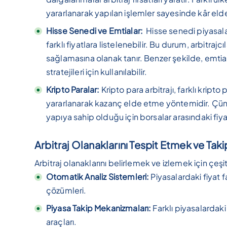
yararlanarak yapılan işlemler sayesinde kâr elde 
Hisse Senedi ve Emtialar:
Hisse senedi piyasaları
farklı fiyatlara listelenebilir. Bu durum, arbitraj
sağlamasına olanak tanır. Benzer şekilde, emtia pi
stratejileri için kullanılabilir.
Kripto Paralar:
Kripto para arbitrajı, farklı kripto
yararlanarak kazanç elde etme yöntemidir. Çünkü
yapıya sahip olduğu için borsalar arasındaki fiyatl
Arbitraj Olanaklarını Tespit Etmek ve Tak
Arbitraj olanaklarını belirlemek ve izlemek için çeşit
Otomatik Analiz Sistemleri:
Piyasalardaki fiyat fa
çözümleri.
Piyasa Takip Mekanizmaları:
Farklı piyasalardaki 
araçları.