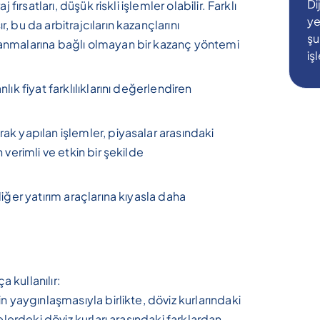
Di
aj fırsatları, düşük riskli işlemler olabilir. Farklı
ye
, bu da arbitrajcıların kazançlarını
şu
alanmalarına bağlı olmayan bir kazanç yöntemi
iş
lık fiyat farklılıklarını değerlendiren
arak yapılan işlemler, piyasalar arasındaki
n verimli ve etkin bir şekilde
 diğer yatırım araçlarına kıyasla daha
a kullanılır:
in yaygınlaşmasıyla birlikte, döviz kurlarındaki
lkelerdeki döviz kurları arasındaki farklardan