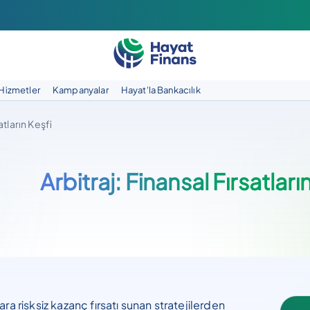
Hizmetler
Kampanyalar
Hayat'la Bankacılık
atların Keşfi
Arbitraj: Finansal Fırsatları
lara risksiz kazanç fırsatı sunan stratejilerden