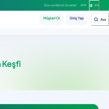
Ürün ve Hizmet Ücretleri
ATM
EN
Müşteri Ol
Giriş Yap
Ara
n Keşfi