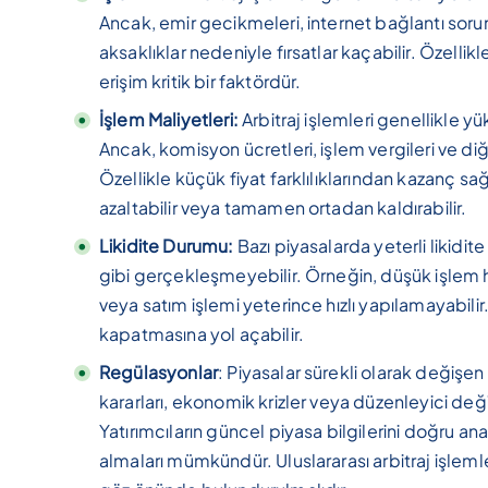
Ancak, emir gecikmeleri, internet bağlantı sorun
aksaklıklar nedeniyle fırsatlar kaçabilir. Özellikl
erişim kritik bir faktördür.
İşlem Maliyetleri:
Arbitraj işlemleri genellikle yü
Ancak, komisyon ücretleri, işlem vergileri ve di
Özellikle küçük fiyat farklılıklarından kazanç sa
azaltabilir veya tamamen ortadan kaldırabilir.
Likidite Durumu:
Bazı piyasalarda yeterli likidit
gibi gerçekleşmeyebilir. Örneğin, düşük işlem
veya satım işlemi yeterince hızlı yapılamayabilir
kapatmasına yol açabilir.
Regülasyonlar
: Piyasalar sürekli olarak değişen
kararları, ekonomik krizler veya düzenleyici değişik
Yatırımcıların güncel piyasa bilgilerini doğru a
almaları mümkündür. Uluslararası arbitraj işleml