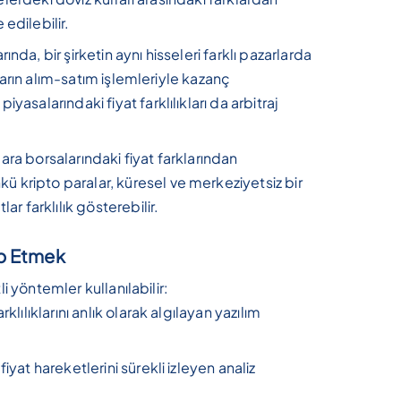
edilebilir.
nda, bir şirketin aynı hisseleri farklı pazarlarda
cıların alım-satım işlemleriyle kazanç
yasalarındaki fiyat farklılıkları da arbitraj
 para borsalarındaki fiyat farklarından
 kripto paralar, küresel ve merkeziyetsiz bir
ar farklılık gösterebilir.
ip Etmek
li yöntemler kullanılabilir:
rklılıklarını anlık olarak algılayan yazılım
fiyat hareketlerini sürekli izleyen analiz