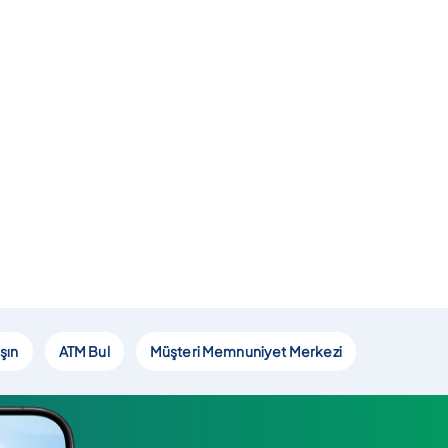
şın
ATM Bul
Müşteri Memnuniyet Merkezi