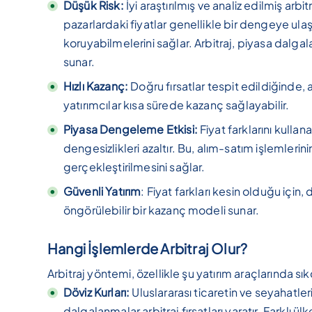
Düşük Risk:
İyi araştırılmış ve analiz edilmiş arbitr
pazarlardaki fiyatlar genellikle bir dengeye ulaşır
koruyabilmelerini sağlar. Arbitraj, piyasa dalg
sunar.
Hızlı Kazanç:
Doğru fırsatlar tespit edildiğinde, an
yatırımcılar kısa sürede kazanç sağlayabilir.
Piyasa Dengeleme Etkisi:
Fiyat farklarını kullan
dengesizlikleri azaltır. Bu, alım-satım işlemlerini
gerçekleştirilmesini sağlar.
Güvenli Yatırım
: Fiyat farkları kesin olduğu için,
öngörülebilir bir kazanç modeli sunar.
Hangi İşlemlerde Arbitraj Olur?
Arbitraj yöntemi, özellikle şu yatırım araçlarında sıkç
Döviz Kurları:
Uluslararası ticaretin ve seyahatler
dalgalanmalar arbitraj fırsatları yaratır. Farklı ü