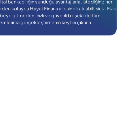
jital bankacılığın sunduğu avantajlarla, istediğiniz her
rden kolayca Hayat Finans ailesine katılabilirsiniz. Fiziksel
beye gitmeden, hızlı ve güvenli bir şekilde tüm
lemlerinizi gerçekleştirmenin keyfini çıkarın.