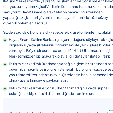
İletişim Merkezi'mizde yapılan tüm işlemlerin ve görüşmelerin kayd
tutuyor, bu kayıtları Kişisel Verilerin Korunması Kanunu kapsamınd
saklıyoruz. Hayat Finans olarak telefon bankacılığı üzerinden
yapacağınız işlemleri güvenle tamamlayabilmeniz için üst düzey
güvenlik önlemleri alıyoruz.
Siz de aşağıdaki konulara dikkat ederek kişisel önlemlerinizi alabilir
Hayat Finans Katılım Bankası çalışanı olduğunu söyleyerek kişis
bilgilerinizi ya da şifrelerinizi öğrenmek isteyen kişilere bilgilerin
vermeyin. Böyle bir durumda derhal
444 4 988
numaralı İletişi
Merkezi'mizden bizi arayarak olayla ilgili detayları iletebilirsiniz.
İletişim Merkezi'miz üzerinden yaptığınız işlemler sırasında sizd
güvenlik amacıyla bazı bilgiler istenebilir. Bu bilgileri sadece ses
yanıt sistemi üzerinden tuşlayın. Şifrelerinizi banka personeli de
olmak üzere kimseyle paylaşmayın.
İletişim Merkezi'mizle görüşürken tanımadığınız ya da şüpheli
bulduğunuz kişilerin sizi dinlemediğinden emin olun.