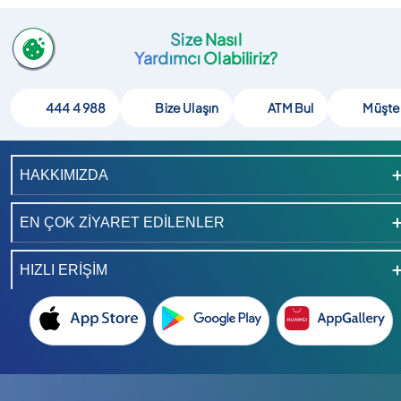
Size Nasıl
Yardımcı Olabiliriz?
444 4 988
Bize Ulaşın
ATM Bul
Müşte
HAKKIMIZDA
EN ÇOK ZİYARET EDİLENLER
HIZLI ERİŞİM
Instagram hesabimizi ac
TikTok hesabimizi ac
LinkedIn hesabimizi ac
YouTube kanalimizi ac
X hesabimizi ac
Facebook hesabimizi ac