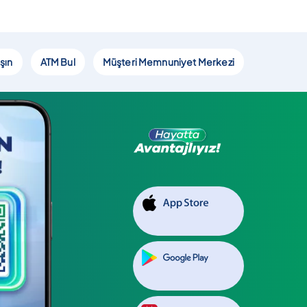
şın
ATM Bul
Müşteri Memnuniyet Merkezi