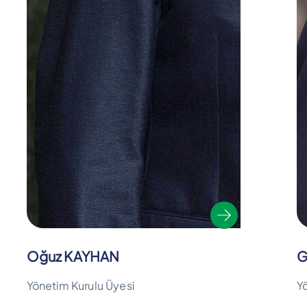
Oğuz KAYHAN
G
Yönetim Kurulu Üyesi
Y