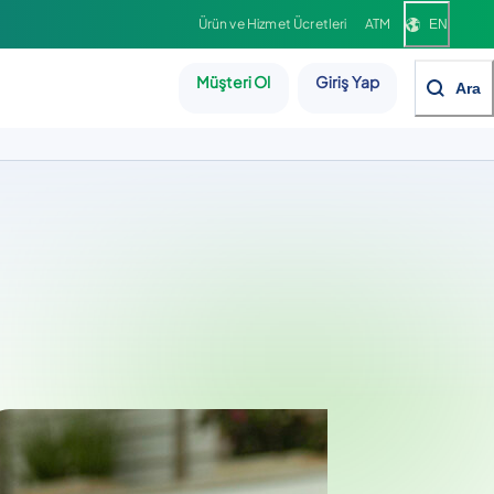
Ürün ve Hizmet Ücretleri
ATM
EN
Müşteri Ol
Giriş Yap
Ara