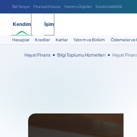
Bizi Tanıyın
Finansal Kılavuz
Yatırımcı İlişkileri
Sürdürülebilirlik
Kendim
İşim
Hesaplar
Krediler
Kartlar
Yatırım ve Birikim
Ödemeler ve 
Hayat Finans
Bilgi Toplumu Hizmetleri
Hayat Finan